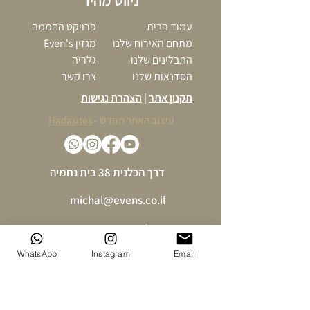
ניווט מהיר
עמוד הבית
פרויקט החממה
מתחם האירוח שלנו
מגזין Even's
התבלינים שלנו
גלריה
הסדנאות שלנו
צרו קשר
תקנון אתר
|
הצהרת נגישות
עיצוב האתר מחדש -
Hadasites
דרך הכלנית 38 בית נחמיה
michal@evens.co.il
מיכל 0524763530
אביב 0542325234
WhatsApp
Instagram
Email