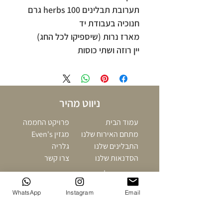
תערובת תבלינים herbs 100 גרם
חנוכיה בעבודת יד
מארז נרות (שיספיקו לכל החג)
יין רוזה ושתי כוסות
ניווט מהיר
עמוד הבית
פרויקט החממה
מתחם האירוח שלנו
מגזין Even's
התבלינים שלנו
גלריה
הסדנאות שלנו
צרו קשר
תקנון אתר
|
הצהרת נגישות
עיצוב האתר מחדש -
Hadasites
WhatsApp
Instagram
Email