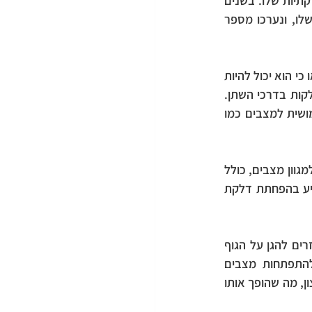
זה מופק מעלי צמח האורגנו וידוע בתכונותיו האנטי-בקטריאליות, האנטי-ויראליות והאנטי-דלקתיות שלו. בשנים 
האחרונות, שמן אורגנו זכה לתשומת לב רבה בזכות היתרונות הבריאותיים הפוטנציאליים שלו, ונערכו מספר 
אחד היתרונות המרכזיים של שמן אורגנו הוא התכונות האנטי-בקטריאליות שלו. מחקרים הראו כי הוא יכול להיות 
יעיל נגד מספר סוגים שונים של חיידקים, כולל אלו שאחראים למצבים כמו הרעלת מזון ודלקות בדרכי השתן. 
בנוסף, שמן אורגנו הוכח כבעל תכונות אנטי-ויראליות, מה שהופך אותו לתרופה טבעית שימושית למצבים כמו 
שמן אורגנו ידוע גם בתכונותיו האנטי דלקתיות, אשר הופכות אותו לתרופה טבעית פופולרית למגוון מצבים, כולל 
דלקת פרקים, כאבי פרקים ומצבים דלקתיים אחרים. מחקרים הראו ששמן אורגנו יכול לסייע בהפחתת דלקת 
יתרון נוסף של שמן אורגנו הוא תכונותיו נוגדות החמצון. נוגדי חמצון חשובים מכיוון שהם עוזרים להגן על הגוף 
מפני נזקים הנגרמים מרדיקלים חופשיים, שהם מולקולות לא יציבות שיכולות לתרום להתפתחות מצבים 
בריאותיים שונים, כולל מחלות לב וסרטן. שמן אורגנו הוכח כבעל תכולה גבוהה של נוגדי חמצון, מה שהופך אותו 