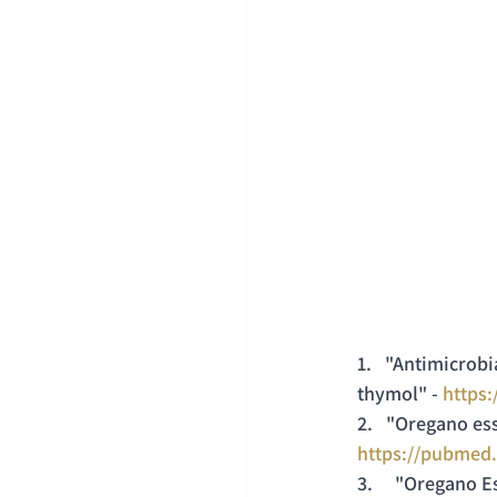
1.   "Antimicrob
thymol" - 
https
2.   "Oregano es
https://pubmed.
3.     "Oregano 