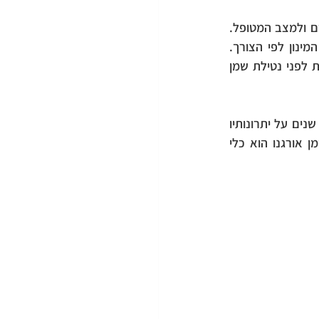
מבחינת כמויות מומלצות, המינון היומי המומלץ של שמן אורגנו יכול להשתנות בהתאם לאדם ולמצב המטופל. 
בדרך כלל מומלץ להתחיל עם מינון נמוך של כ-50-100 מ"ג ליום, ולהגדיל בהדרגה את המינון לפי הצורך. 
בנוסף, חשוב להשתמש בשמן אורגנו איכותי וטהור, ולדבר עם איש מקצוע בתחום הבריאות לפני נטילת שמן 
לסיכום, שמן אורגנו הוא תרופה טבעית רב-תכליתית ויעילה שנמצאת בשימוש במשך מאות שנים על יתרונותיו 
הבריאותיים השונים. מתכונותיו האנטיבקטריאליות ועד להשפעות האנטי דלקתיות שלו, שמן אורגנו הוא כלי 