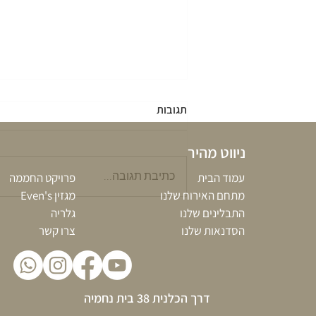
תגובות
ניווט מהיר
כתיבת תגובה...
עמוד הבית
פרויקט החממה
מתחם האירוח שלנו
מגזין Even's
התבלינים שלנו
גלריה
למען גוף ונפש – קרקוע: יתרונות
הסדנאות שלנו
צרו קשר
בריאותיים שיגרמו לכם לרצות
להוריד נעליים.
דרך הכלנית 38 בית נחמיה