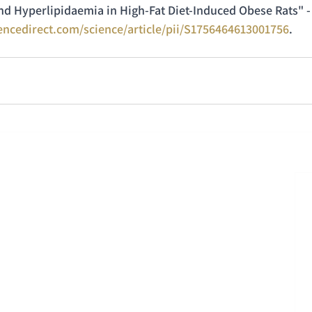
nd Hyperlipidaemia in High-Fat Diet-Induced Obese Rats" -
encedirect.com/science/article/pii/S1756464613001756
.